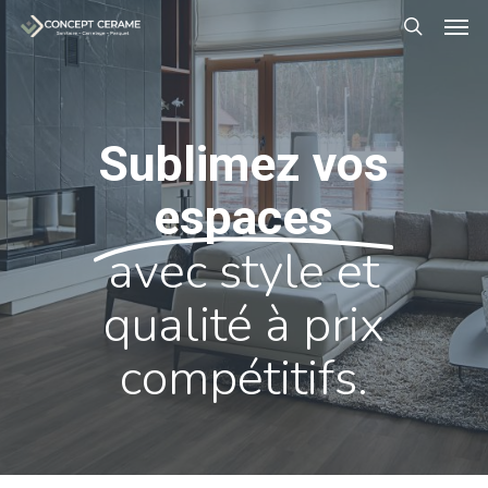
Men
Skip
to
search
main
content
Sublimez vos
espaces
avec style et
qualité à prix
compétitifs.