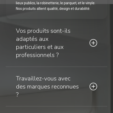
lieux publics, la robinetterie, le parquet, et le vinyle.
Nos produits allient qualité, design et durabilité.
Vos produits sont-ils
adaptés aux
particuliers et aux
professionnels ?
Oui, notre sélection est pensée pour répondre aux
besoins des particuliers comme des
Travaillez-vous avec
professionnels. Que ce soit pour une maison, un
des marques reconnues
bureau ou un espace commercial, nous avons des
solutions adaptées.
?
Absolument ! En tant qu’importateurs exclusifs,