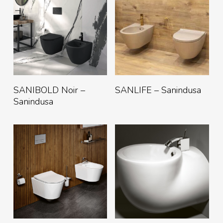
Lire La Suite
Lire La Suite
SANIBOLD Noir –
SANLIFE – Sanindusa
Sanindusa