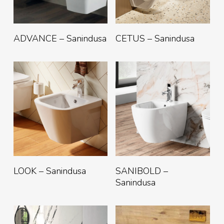
Lire La Suite
Lire La Suite
ADVANCE – Sanindusa
CETUS – Sanindusa
Lire La Suite
Lire La Suite
LOOK – Sanindusa
SANIBOLD –
Sanindusa