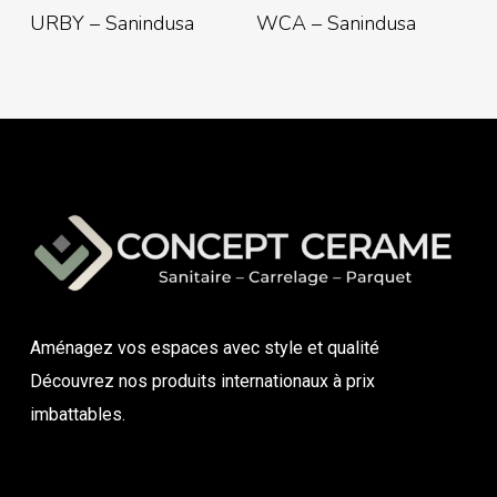
Lire La Suite
Lire La Suite
URBY – Sanindusa
WCA – Sanindusa
Aménagez vos espaces avec style et qualité
Découvrez nos produits internationaux à prix
imbattables.