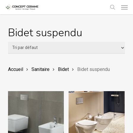
Men
Skip
to
search
main
Bidet suspendu
content
Accueil
Sanitaire
Bidet
Bidet suspendu