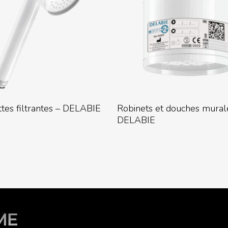
Lire La Suite
Lire La Suite
tes filtrantes – DELABIE
Robinets et douches mural
DELABIE