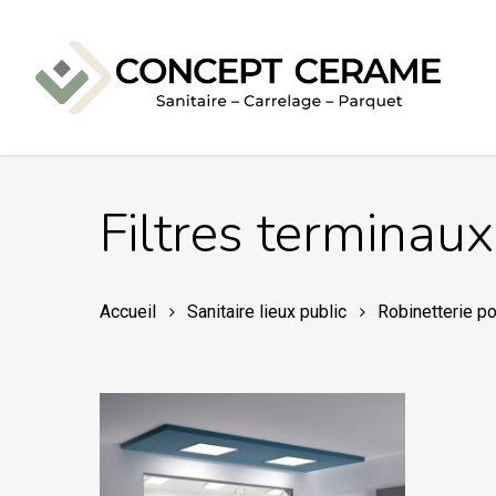
Skip
to
main
content
Filtres terminau
Accueil
Sanitaire lieux public
Robinetterie p