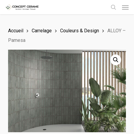
Men
Skip
to
search
main
Accueil
Carrelage
Couleurs & Design
ALLOY –
content
Pamesa