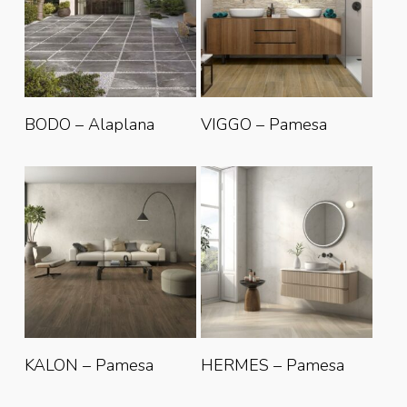
Lire La Suite
Lire La Suite
BODO – Alaplana
VIGGO – Pamesa
Lire La Suite
Lire La Suite
KALON – Pamesa
HERMES – Pamesa