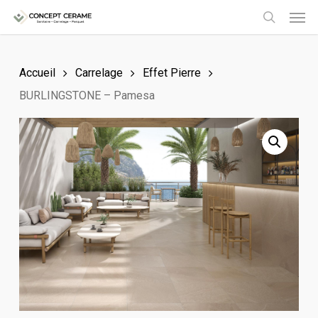
Men
Skip
to
search
main
Accueil
Carrelage
Effet Pierre
content
BURLINGSTONE – Pamesa