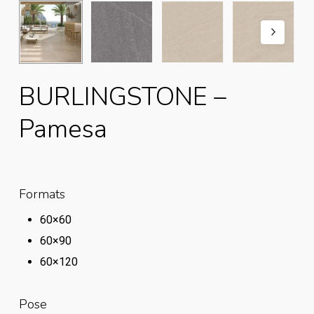
BURLINGSTONE –
Pamesa
Formats
60×60
60×90
60×120
Pose