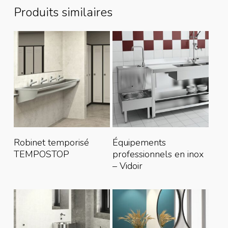
Produits similaires
Lire La Suite
Lire La Suite
Robinet temporisé
Équipements
TEMPOSTOP
professionnels en inox
– Vidoir