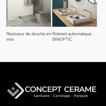
Lire La Suite
Lire La Suite
Receveur de douche en
Robinet automatique
inox
BINOPTIC