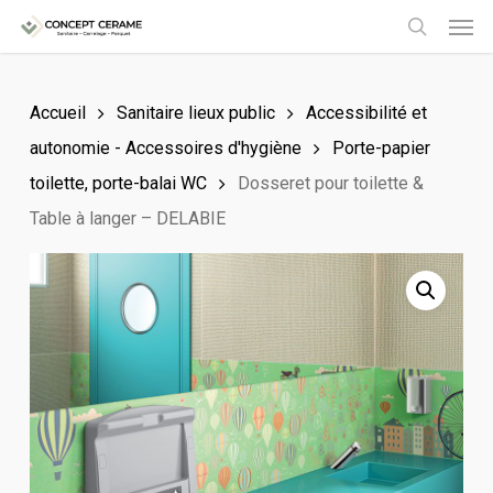
Men
Skip
to
search
main
Accueil
Sanitaire lieux public
Accessibilité et
content
autonomie - Accessoires d'hygiène
Porte-papier
toilette, porte-balai WC
Dosseret pour toilette &
Table à langer – DELABIE