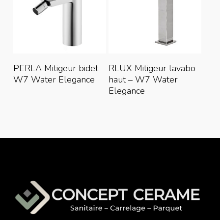
Lire La Suite
Lire La Suite
PERLA Mitigeur bidet –
RLUX Mitigeur lavabo
W7 Water Elegance
haut – W7 Water
Elegance