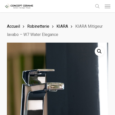
Men
Skip
to
search
main
Accueil
Robinetterie
KIARA
KIARA Mitigeur
content
lavabo – W7 Water Elegance