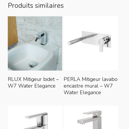
Produits similaires
Lire La Suite
Lire La Suite
RLUX Mitigeur bidet –
PERLA Mitigeur lavabo
W7 Water Elegance
encastre mural – W7
Water Elegance