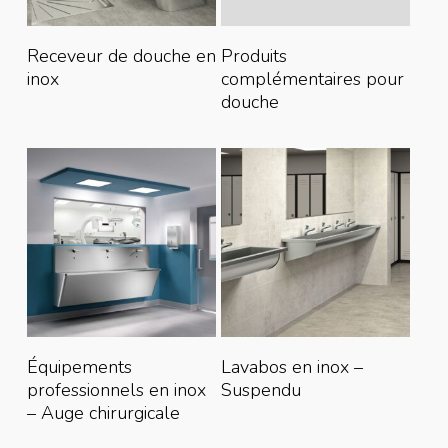
Lire La Suite
Lire La Suite
Receveur de douche en
Produits
inox
complémentaires pour
douche
Lire La Suite
Lire La Suite
Équipements
Lavabos en inox –
professionnels en inox
Suspendu
– Auge chirurgicale