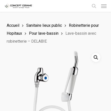
Men
Skip
to
search
main
Accueil
Sanitaire lieux public
Robinetterie pour
content
Hopitaux
Pour lave-bassin
Lave-bassin avec
robinetterie – DELABIE