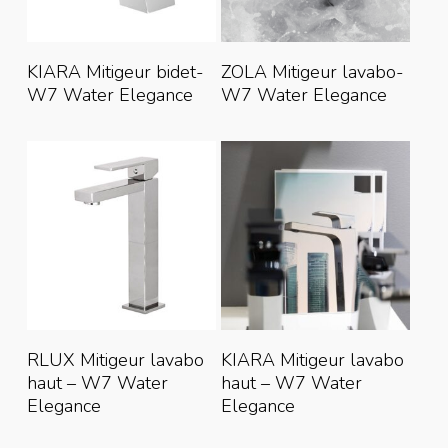
Lire La Suite
Lire La Suite
KIARA Mitigeur bidet-
ZOLA Mitigeur lavabo-
W7 Water Elegance
W7 Water Elegance
Lire La Suite
Lire La Suite
RLUX Mitigeur lavabo
KIARA Mitigeur lavabo
haut – W7 Water
haut – W7 Water
Elegance
Elegance