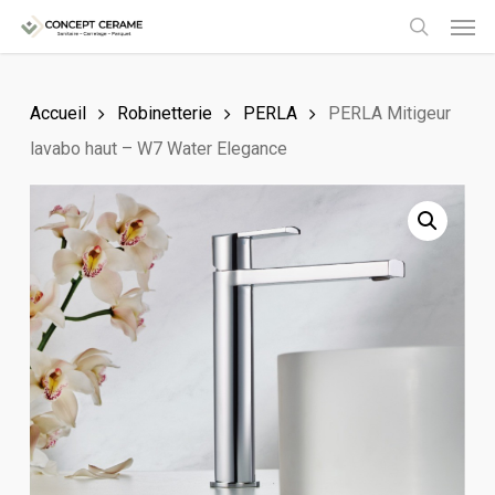
Men
Skip
to
search
main
Accueil
Robinetterie
PERLA
PERLA Mitigeur
content
lavabo haut – W7 Water Elegance