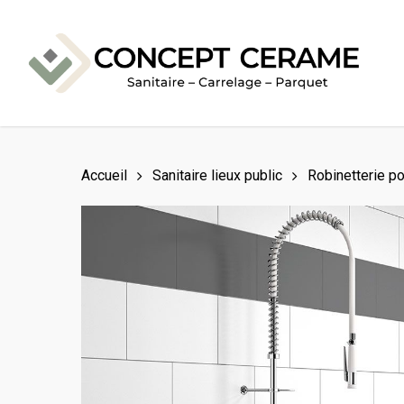
Skip
to
main
content
Accueil
Sanitaire lieux public
Robinetterie p