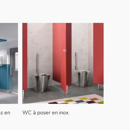
Lire La Suite
ls en
WC à poser en inox