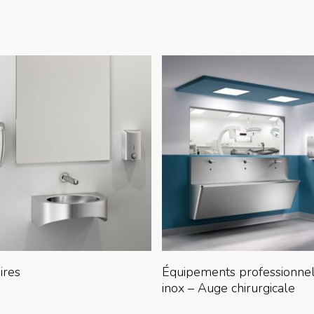
Lire La Suite
Lire La Suite
ires
Équipements professionne
inox – Auge chirurgicale