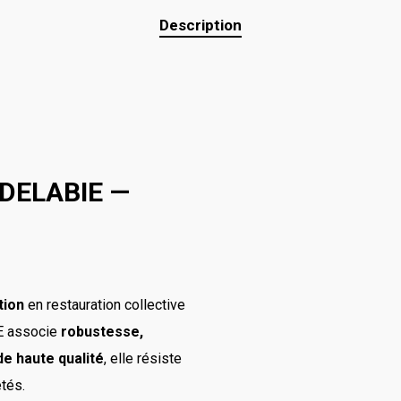
Description
e DELABIE —
tion
en restauration collective
IE associe
robustesse,
de haute qualité
, elle résiste
étés.