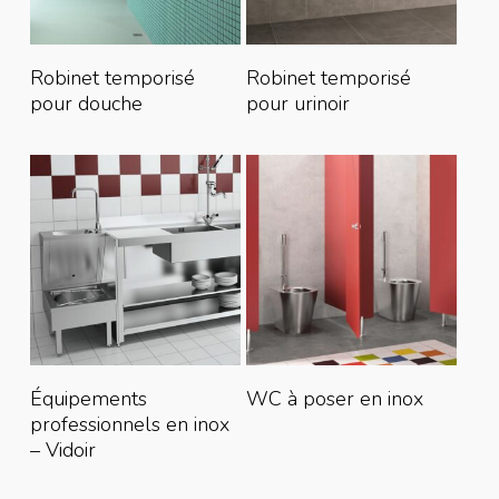
Lire La Suite
Lire La Suite
Robinet temporisé
Robinet temporisé
pour douche
pour urinoir
Lire La Suite
Lire La Suite
Équipements
WC à poser en inox
professionnels en inox
– Vidoir