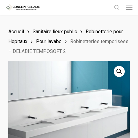
Men
Skip
to
search
main
Accueil
Sanitaire lieux public
Robinetterie pour
content
Hopitaux
Pour lavabo
Robinetteries temporisées
– DELABIE TEMPOSOFT 2