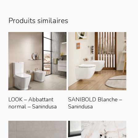
Produits similaires
Lire La Suite
Lire La Suite
LOOK – Abbattant
SANIBOLD Blanche –
normal – Sanindusa
Sanindusa