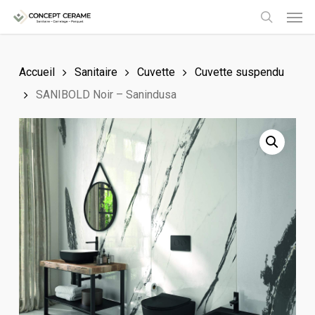
Men
Skip
to
search
main
Accueil
Sanitaire
Cuvette
Cuvette suspendu
content
SANIBOLD Noir – Sanindusa