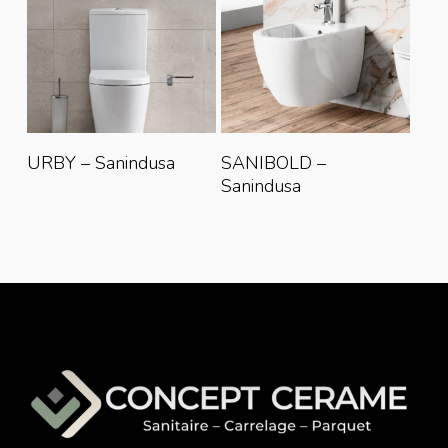
Lire La Suite
Lire La Suite
URBY – Sanindusa
SANIBOLD –
Sanindusa