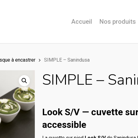
Accueil
Nos produits
sque à encastrer
SIMPLE – Sanindusa
SIMPLE – San
Look S/V — cuvette sur
accessible
La cuvette sur pied
Look S/V
de Sanindusa fa