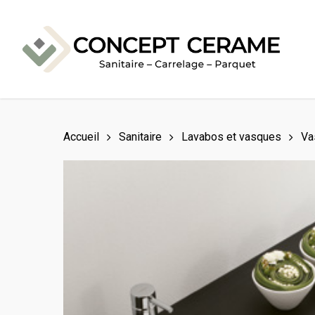
Skip
to
main
content
Accueil
Sanitaire
Lavabos et vasques
Va