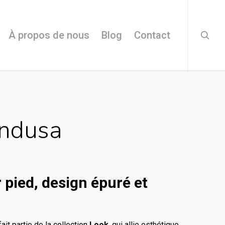
searc
À propos de nous
Blog
Contact
indusa
 pied, design épuré et
it partie de la collection
Look
, qui allie esthétique