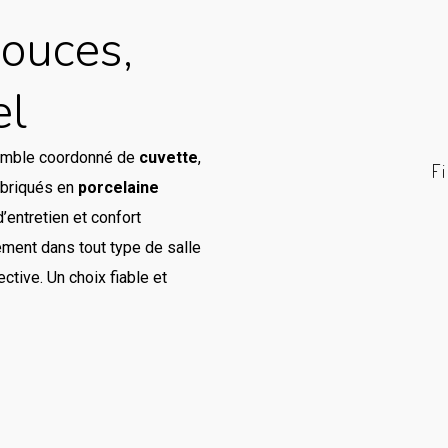
ouces,
el
emble coordonné de
cuvette
,
F
Fabriqués en
porcelaine
d’entretien et confort
sement dans tout type de salle
ective. Un choix fiable et