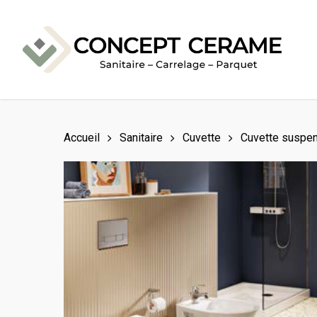
Skip
to
main
content
Accueil
Sanitaire
Cuvette
Cuvette suspe