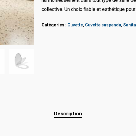
harmonieusement dans tout type de salle de ba
collective. Un choix fiable et esthétique po
Catégories :
Cuvette
,
Cuvette suspendu
,
Sanita
Description