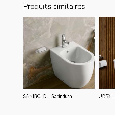
Produits similaires
Lire La Suite
SANIBOLD – Sanindusa
URBY –