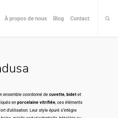
searc
À propos de nous
Blog
Contact
ndusa
un ensemble coordonné de
cuvette
,
bidet
et
briqués en
porcelaine vitrifiée
, ces éléments
ort d’utilisation. Leur style épuré s’intègre