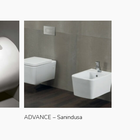
Lire La Suite
ADVANCE – Sanindusa