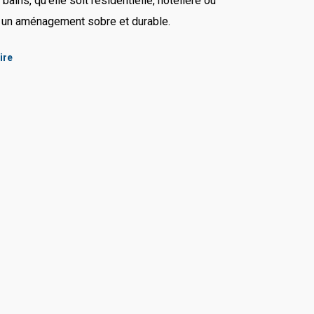
ins, qu’elle soit résidentielle, hôtelière ou
ur un aménagement sobre et durable.
ire