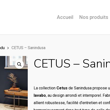
Accueil
Nos produits
ndu
CETUS – Sanindusa
CETUS – Sani
La collection
Cetus
de Sanindusa propose 
lavabo
, au design arrondi et intemporel. Fa
allient robustesse, facilité d’entretien et conf